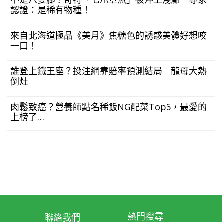
認證：是稀有物種！
來自北海道極品《美月》焦糖色的誘惑美體好想咬
一口！
誰登上鐵王座？投注網靠賠率預測結局 龍母大熱
倒灶
肉鬆致癌？營養師點名稀飯NG配菜Top6，最愛的
上榜了…
熱門搜尋
聯絡我們