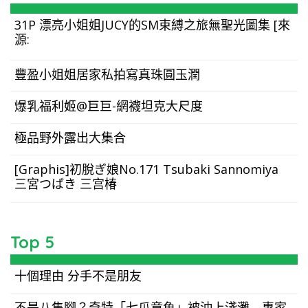
31P 漂亮小姐姐JUCY的SM束縛之旅無聖光圖集 [來
源:
豐盈小姐姐居家私拍寫真珠圓玉潤
爆乳福利姬@巨巨-網襪坦克大尺度
極品野外露出大集合
[Graphis]初脫ぎ娘No.171 Tsubaki Sannomiya
三宮つばき 三宫椿
Top 5
十個理由 分手不是朋友
不是八隻腳？奇特「七爪章魚」被沖上淺灘 專家