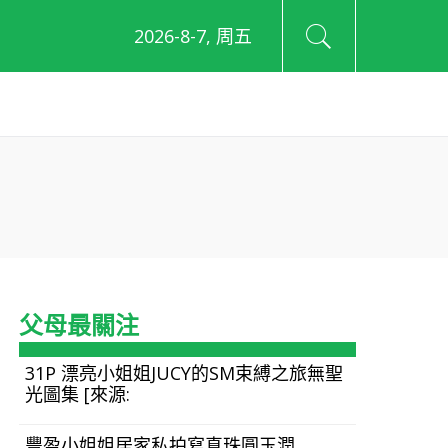
2026-8-7, 周五
父母最關注
31P 漂亮小姐姐JUCY的SM束縛之旅無聖
光圖集 [來源:
豐盈小姐姐居家私拍寫真珠圓玉潤