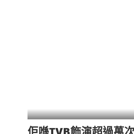
佢喺TVB飾演超過萬