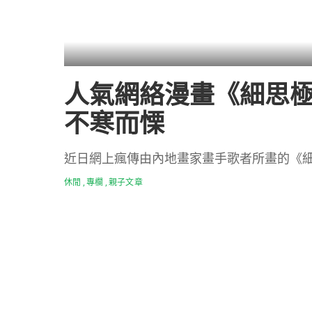
人氣網絡漫畫《細思極
不寒而慄
近日網上瘋傳由內地畫家畫手歌者所畫的《
休閒
專欄
親子文章