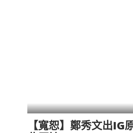
【寬恕】鄭秀文出IG