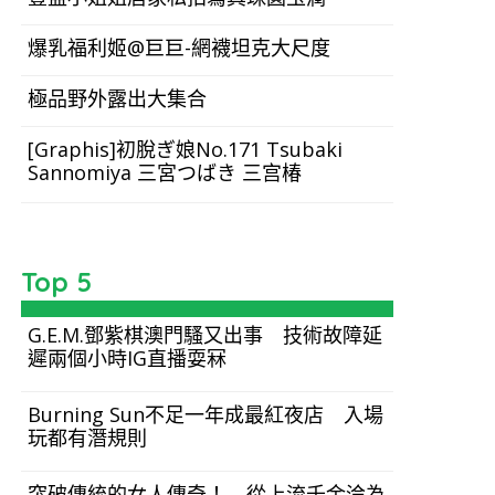
爆乳福利姬@巨巨-網襪坦克大尺度
極品野外露出大集合
[Graphis]初脫ぎ娘No.171 Tsubaki
Sannomiya 三宮つばき 三宫椿
Top 5
G.E.M.鄧紫棋澳門騷又出事 技術故障延
遲兩個小時IG直播耍冧
Burning Sun不足一年成最紅夜店 入場
玩都有潛規則
突破傳統的女人傳奇！ 從上流千金淪為