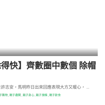
得快】齊數圈中數個 除帽
食許志安，馬明昨日出來回應表現大方又暖心，
...
子購物
親子趣聞
親子身心
親子頭條
親子飲食