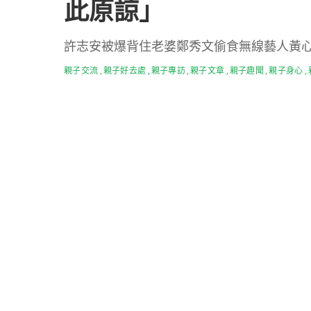
此原諒」
許志安被爆背住老婆鄭秀文偷食無線藝人黃
親子交流
親子好去處
親子專訪
親子文章
親子趣聞
親子身心