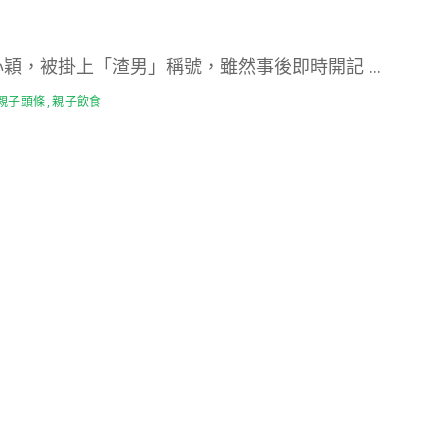
心穎，被掛上「渣男」稱號，雖然事後即時開記
...
親子頭條
親子飲食