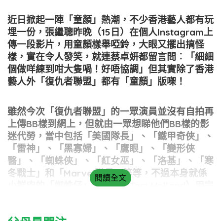
近日掀起一陣「童顏」熱潮，不少香港藝人都有玩
埋一份，張繼聰昨晚（15日）在個人Instagram上
傳一段影片，用童顏樣舉啞鈴，大眼又擺出搞怪
樣，實在令人發笑，就連蔡卓妍都留言問︰「細細
個做咩練到咁大隻喎！好唔協調」但其實除了香港
藝人外「復仇者聯盟」都有「童顏」版㗎！
雖然今次「復仇者聯盟」的一眾演員並沒有自拍再
上傳BB樣到網上，但就由一眾想睇他們BB樣的影
迷代勞，當中包括「美國隊長」、「鐵甲奇俠」、
「雷神」、「黑寡婦」、「鷹眼」、「變形俠
醫」、「蜘蛛俠」、「紅女巫」、「洛基」、「寒
冬戰士」和「Marvel隊長」等等，不過本身就係
閱讀全文
小鮮肉的「蜘蛛仔」湯荷蘭（Tom Holland）用完
Snapchat的濾鏡後，真係即時變返做BB仔添！