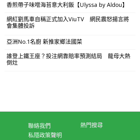
香煎帶子味噌海苔意大利飯【Ulyssa by Aldou】
點擊睇《復仇者聯盟》變Young Avengers
網紅劉馬車自稱正式加入ViuTV 網民震怒揚言將
會集體投訴
亞洲No.1名廚 新推家鄉法國菜
誰登上鐵王座？投注網靠賠率預測結局 龍母大熱
倒灶
熱門搜尋
聯絡我們
私隱政策聲明