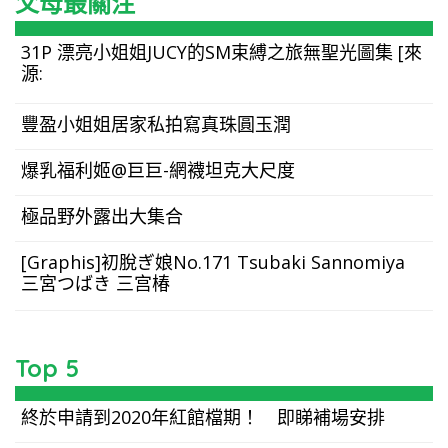
父母最關注
31P 漂亮小姐姐JUCY的SM束縛之旅無聖光圖集 [來
源:
豐盈小姐姐居家私拍寫真珠圓玉潤
爆乳福利姬@巨巨-網襪坦克大尺度
極品野外露出大集合
[Graphis]初脫ぎ娘No.171 Tsubaki Sannomiya
三宮つばき 三宫椿
Top 5
美國隊長雖然變成小朋友，但都遮掩不了他的正義
終於申請到2020年紅館檔期！ 即睇補場安排
之氣。