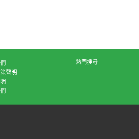
惜食物。
款美食。你們的小朋友有沒有培養出新興趣或嗜好
熱門搜尋
我們
政策聲明
聲明
我們