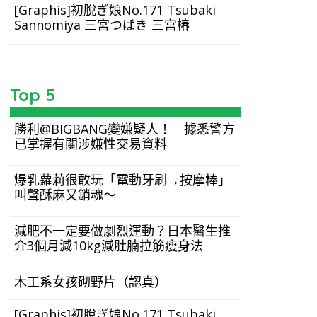
[Graphis]初脫ぎ娘No.171 Tsubaki
Sannomiya 三宮つばき 三宫椿
Top 5
勝利@BIGBANG變嫌疑人！ 據悉警方
已掌握有關涉嫌性交易資料
爆乳蘿莉很敢玩「電動牙刷→按摩棒」
叫聲酥麻又銷魂～
減肥不一定要做劇烈運動？日本醫生推
介3個月減10kg減肚腩拉筋瘦身法
木工系女孩砌野片（認真）
[Graphis]初脫ぎ娘No.171 Tsubaki