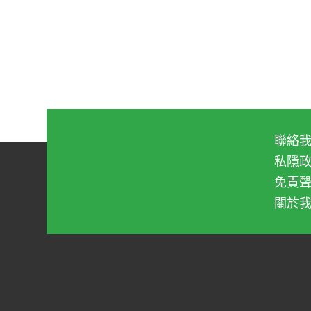
當中是充滿汗水的，從而教導他們懂得珍
說實話，疫情期間我們這一家已造了十多
呢？
聯絡
私隱
免責
關於