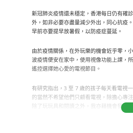
新冠肺炎疫情還未穩定，香港每日仍有確診
外，如非必要亦盡量減少外出，同心抗疫
早前亦要提早放暑假，以防疫症蔓延。
由於疫情關係，在外玩樂的機會近乎零，
波疫情便安在家中，使用視像功能上課，
遙控選擇她心愛的電視節目。
有研究指出，3 至 7 歲的孩子每天看電
的當然不希望他們只顧看電視，除擔心專
除了玩玩具和閱讀之外，我亦藉機會發掘
藝，倒不如一家大細齊齊變身為小廚神，
的天賦及想像力，例如搓麵粉時，女兒會
成米奇老鼠等， 更可藉烹飪發掘小孩的潛