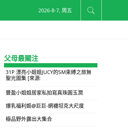
2026-8-7, 周五
父母最關注
31P 漂亮小姐姐JUCY的SM束縛之旅無
聖光圖集 [來源:
豐盈小姐姐居家私拍寫真珠圓玉潤
爆乳福利姬@巨巨-網襪坦克大尺度
極品野外露出大集合