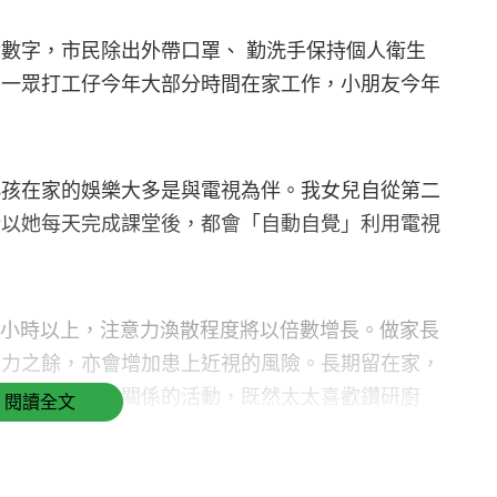
數字，市民除出外帶口罩、 勤洗手保持個人衛生
。一眾打工仔今年大部分時間在家工作，小朋友今年
小孩在家的娛樂大多是與電視為伴。我女兒自從第二
所以她每天完成課堂後，都會「自動自覺」利用電視
視一小時以上，注意力渙散程度將以倍數增長。做家長
注力之餘，亦會增加患上近視的風險。長期留在家，
一些能增進親子關係的活動，既然太太喜歡鑽研廚
閱讀全文
一起弄弄心愛的美食。製作過程中，不難發現小孩們
將兩糰麵粉上下齊放變成雪人、兒子會將三隻圓碟拼
能，最重要的是令他們明白製作過程是需要耐性，而