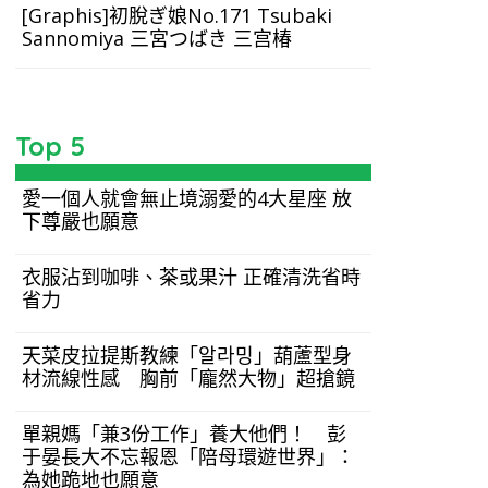
[Graphis]初脫ぎ娘No.171 Tsubaki
Sannomiya 三宮つばき 三宫椿
Top 5
愛一個人就會無止境溺愛的4大星座 放
下尊嚴也願意
衣服沾到咖啡、茶或果汁 正確清洗省時
省力
天菜皮拉提斯教練「알라밍」葫蘆型身
材流線性感 胸前「龐然大物」超搶鏡
單親媽「兼3份工作」養大他們！ 彭
于晏長大不忘報恩「陪母環遊世界」：
為她跪地也願意