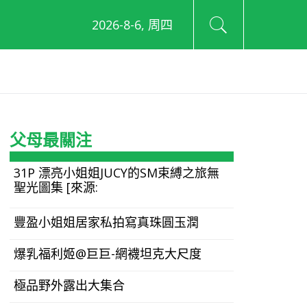
2026-8-6, 周四
父母最關注
31P 漂亮小姐姐JUCY的SM束縛之旅無
聖光圖集 [來源:
豐盈小姐姐居家私拍寫真珠圓玉潤
爆乳福利姬@巨巨-網襪坦克大尺度
極品野外露出大集合