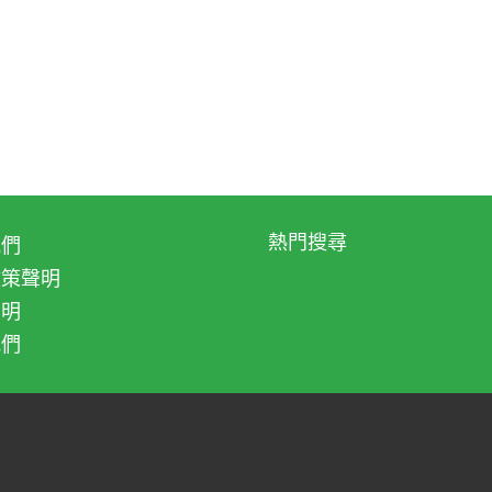
熱門搜尋
我們
將免費送你一杯咖啡。籃子可以向咖啡店內索取。」
政策聲明
聲明
我們