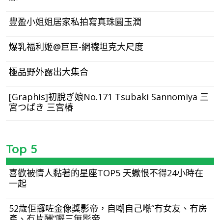
豐盈小姐姐居家私拍寫真珠圓玉潤
爆乳福利姬@巨巨-網襪坦克大尺度
極品野外露出大集合
[Graphis]初脫ぎ娘No.171 Tsubaki Sannomiya 三
宮つばき 三宫椿
Top 5
喜歡被情人黏著的星座TOP5 天蠍恨不得24小時在
一起
52歲佢攞咗金像獎影帝，自嘲自己喺“冇女友、冇房
產、冇片酬”嘅三無影帝