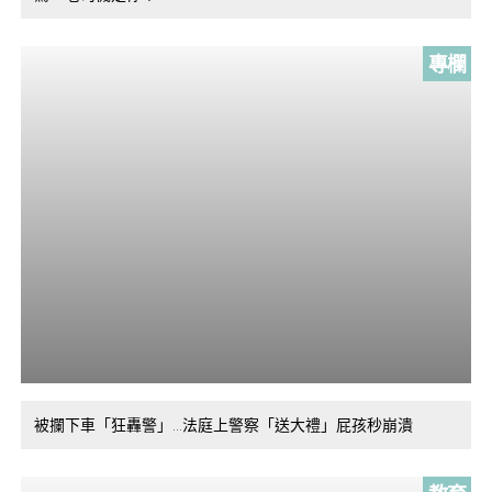
專欄
被攔下車「狂轟警」…法庭上警察「送大禮」屁孩秒崩潰