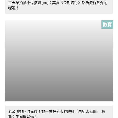
古天樂拍戲不停搞爛gag：其實《今期流行》都唔流行咗好耐
㗎啦！
教育
老公叫她回收光碟！她一看評分表秒臉紅「未免太羞恥」 網
驚：老司機是你！