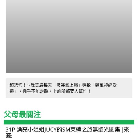
超恐怖！17歲美眉每天「吸笑氣上癮」導致「頸椎神經受
損」，幾乎不能走路，上廁所都要人幫忙！
父母最關注
31P 漂亮小姐姐JUCY的SM束縛之旅無聖光圖集 [來
源: