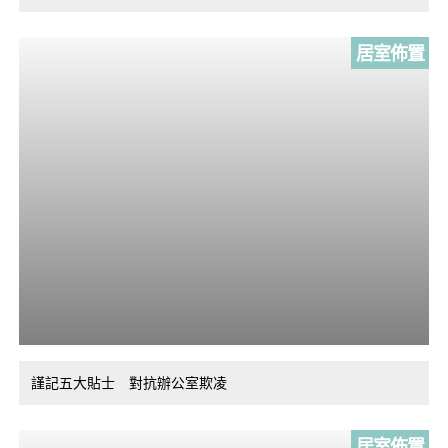
居室佈置
謹記五大貼士 對抗辦公室欺凌
居室佈置