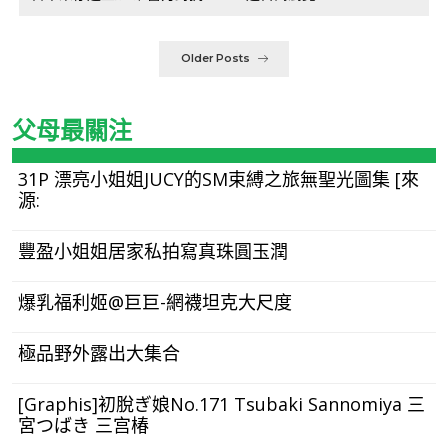
Older Posts
父母最關注
31P 漂亮小姐姐JUCY的SM束縛之旅無聖光圖集 [來
源:
豐盈小姐姐居家私拍寫真珠圓玉潤
爆乳福利姬@巨巨-網襪坦克大尺度
極品野外露出大集合
[Graphis]初脫ぎ娘No.171 Tsubaki Sannomiya 三
宮つばき 三宫椿