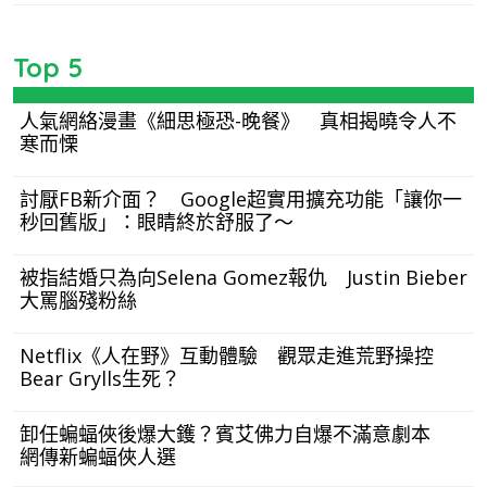
Top 5
人氣網絡漫畫《細思極恐-晚餐》 真相揭曉令人不
寒而慄
討厭FB新介面？ Google超實用擴充功能「讓你一
秒回舊版」：眼睛終於舒服了～
被指結婚只為向Selena Gomez報仇 Justin Bieber
大罵腦殘粉絲
Netflix《人在野》互動體驗 觀眾走進荒野操控
Bear Grylls生死？
卸任蝙蝠俠後爆大鑊？賓艾佛力自爆不滿意劇本
網傳新蝙蝠俠人選