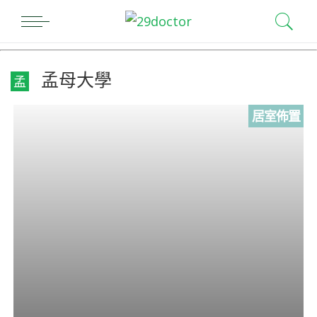
孟母大學
孟
居室佈置