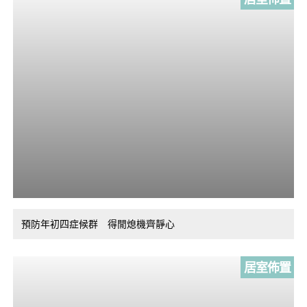
預防年初四症候群 得閒熄機齊靜心
居室佈置