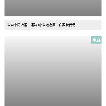
貓自來闖店裡 連叼4小貓進倉庫：你要養我們 !
家庭