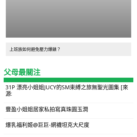
上班族如何避免壓力爆錶？
父母最關注
31P 漂亮小姐姐JUCY的SM束縛之旅無聖光圖集 [來
源:
豐盈小姐姐居家私拍寫真珠圓玉潤
爆乳福利姬@巨巨-網襪坦克大尺度