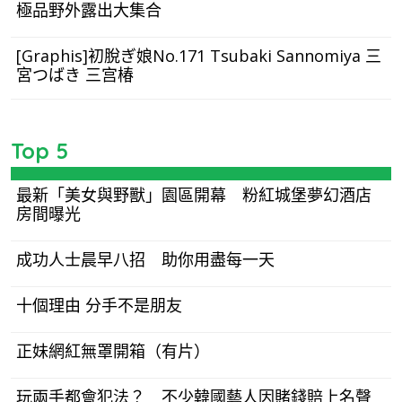
極品野外露出大集合
[Graphis]初脫ぎ娘No.171 Tsubaki Sannomiya 三
宮つばき 三宫椿
Top 5
最新「美女與野獸」園區開幕 粉紅城堡夢幻酒店
房間曝光
成功人士晨早八招 助你用盡每一天
十個理由 分手不是朋友
正妹網紅無罩開箱（有片）
玩兩手都會犯法？ 不少韓國藝人因賭錢賠上名聲