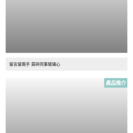
留言留兩手 莫碎同事玻璃心
產品推介