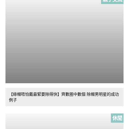
【綠帽唔怕戴最緊要除得快】齊數圈中數個 除帽男明星的成功
例子
休閒