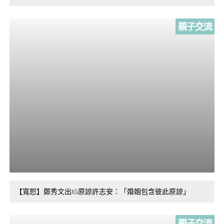
親子交流
【寬恕】鄭秀文出IG原諒許志安：「婚姻包含彼此原諒」
親子交流