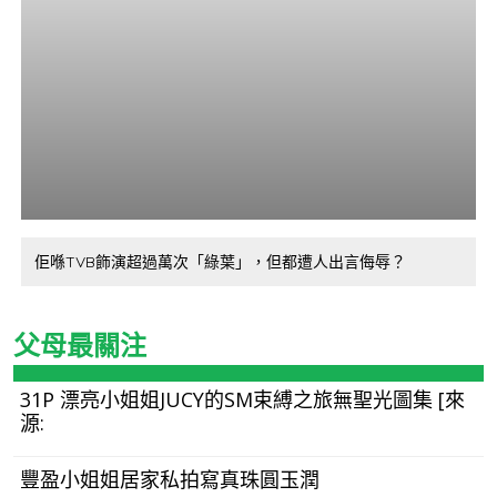
佢喺TVB飾演超過萬次「綠葉」，但都遭人出言侮辱？
父母最關注
31P 漂亮小姐姐JUCY的SM束縛之旅無聖光圖集 [來
源:
豐盈小姐姐居家私拍寫真珠圓玉潤