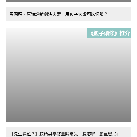
馬國明、唐詩詠新劇演夫妻，用10字大讚啊妹個嘴？
《親子頭條》推介
【先生邊位？】蛇精男零修圖照曝光 臉溶解「嚴重變形」