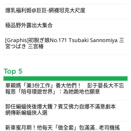
爆乳福利姬@巨巨-網襪坦克大尺度
極品野外露出大集合
[Graphis]初脫ぎ娘No.171 Tsubaki Sannomiya 三
宮つばき 三宫椿
Top 5
單親媽「兼3份工作」養大他們！ 彭于晏長大不忘
報恩「陪母環遊世界」：為她跪地也願意
卸任蝙蝠俠後爆大鑊？賓艾佛力自爆不滿意劇本
網傳新蝙蝠俠人選
新車蜜月期！他每天「做全套」包滿滿…老司機搖