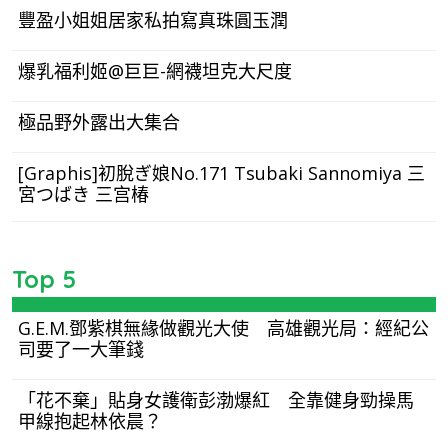
豐盈小姐姐居家私拍寫真珠圓玉潤
爆乳福利姬@巨巨-網襪坦克大尺度
極品野外露出大集合
[Graphis]初脫ぎ娘No.171 Tsubaki Sannomiya 三
宮つばき 三宫椿
Top 5
G.E.M.鄧紫棋無緣做觀光大使 高雄觀光局：經紀公
司要了一大筆錢
「花不棄」貼身女護衛彭渤爆紅 全靠健身勁操馬
甲線抱起林依晨？