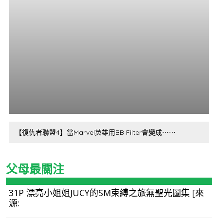
【復仇者聯盟4】當Marvel英雄用BB Filter會變成⋯⋯
父母最關注
31P 漂亮小姐姐JUCY的SM束縛之旅無聖光圖集 [來
源: