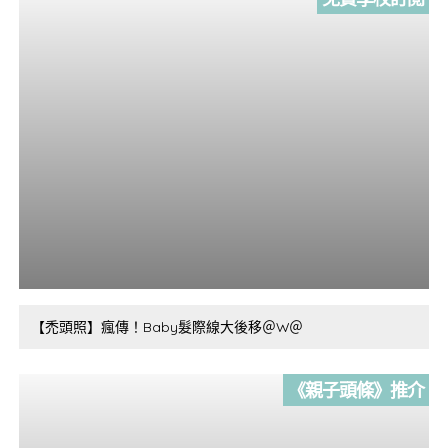
【禿頭照】瘋傳！Baby髮際線大後移＠W＠
《親子頭條》推介