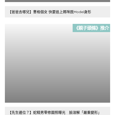
【爸爸去哪兒】曹格個女 快要追上媽咪既Model身形
《親子頭條》推介
【先生邊位？】蛇精男零修圖照曝光 臉溶解「嚴重變形」