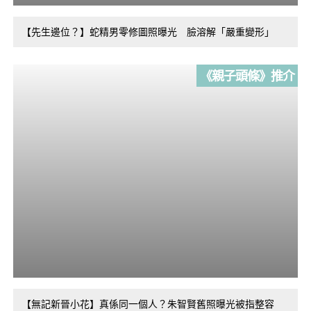
【先生邊位？】蛇精男零修圖照曝光 臉溶解「嚴重變形」
《親子頭條》推介
【無記新晉小花】真係同一個人？朱智賢舊照曝光被指整容