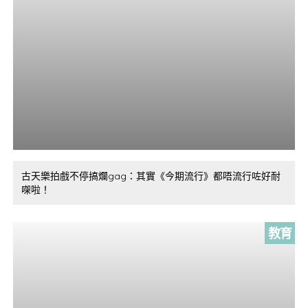
古天樂拍戲不停搞爛gag：其實《今期流行》都唔流行咗好耐
㗎啦！
教育