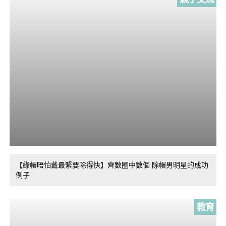
【綠帽唔怕戴最緊要除得快】齊數圈中數個 除帽男明星的成功
例子
教育