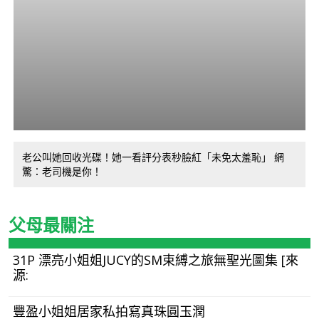
老公叫她回收光碟！她一看評分表秒臉紅「未免太羞恥」 網
驚：老司機是你！
父母最關注
31P 漂亮小姐姐JUCY的SM束縛之旅無聖光圖集 [來
源:
豐盈小姐姐居家私拍寫真珠圓玉潤