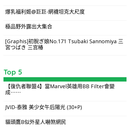
爆乳福利姬@巨巨-網襪坦克大尺度
極品野外露出大集合
[Graphis]初脫ぎ娘No.171 Tsubaki Sannomiya 三
宮つばき 三宫椿
Top 5
【復仇者聯盟4】當Marvel英雄用BB Filter會變
成⋯⋯
JVID-泰雅 美少女午后陽光 (30+P)
貓頭鷹B似外星人嚇煞網民