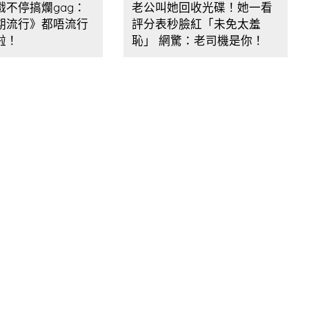
戲不停搞爛gag：
老公叫她回收光碟！她一看
期流行》都唔流行
評分表秒臉紅「未免太羞
啦！
恥」 網驚：老司機是你！