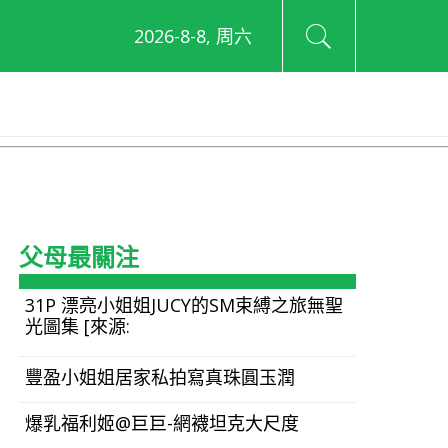
2026-8-8, 周六
父母最關注
31P 漂亮小姐姐JUCY的SM束縛之旅無聖
光圖集 [來源:
豐盈小姐姐居家私拍寫真珠圓玉潤
爆乳福利姬@巨巨-網襪坦克大尺度