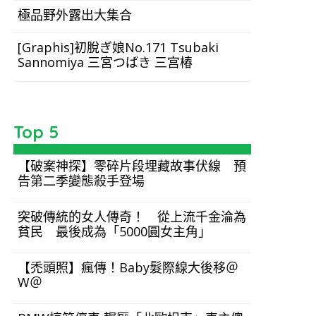
極品野外露出大集合
[Graphis]初脫ぎ娘No.171 Tsubaki
Sannomiya 三宮つばき 三宫椿
Top 5
【破案神探】零碎片段埋藏故事伏線 預
告第二季變態殺手登場
突破傳統的女人傳奇！ 從上流千金淪為
貧民 最後成為「5000圓女主角」
【禿頭照】瘋傳！Baby髮際線大後移＠
W＠