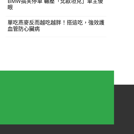
BMW搞笑停車 輾壓「北歐坦克」車主傻
眼
單吃燕麥反而越吃越胖！搭這吃，強效護
血管防心臟病