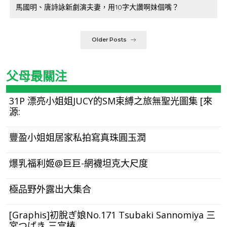
馬國明、唐詩詠新劇演夫妻，用10字大讚啊妹個嘴？
Older Posts
父母最關注
31P 漂亮小姐姐JUCY的SM束縛之旅無聖光圖集 [來
源:
豐盈小姐姐居家私拍寫真珠圓玉潤
爆乳福利姬@巨巨-網襪坦克大尺度
極品野外露出大集合
[Graphis]初脫ぎ娘No.171 Tsubaki Sannomiya 三
宮つばき 三宫椿