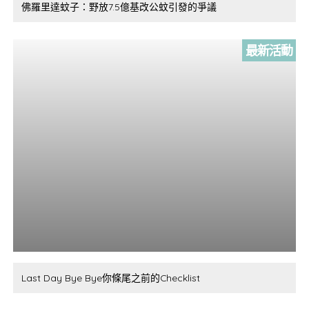
佛羅里達蚊子：野放7.5億基改公蚊引發的爭議
最新活動
Last Day Bye Bye你條尾之前的Checklist