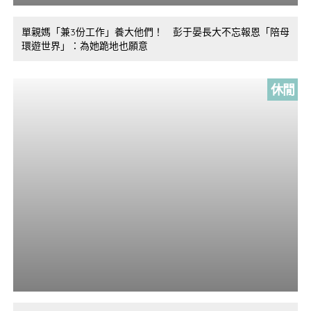
單親媽「兼3份工作」養大他們！ 彭于晏長大不忘報恩「陪母
環遊世界」：為她跪地也願意
休閒