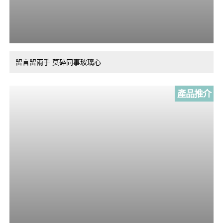
留言留兩手 莫碎同事玻璃心
產品推介